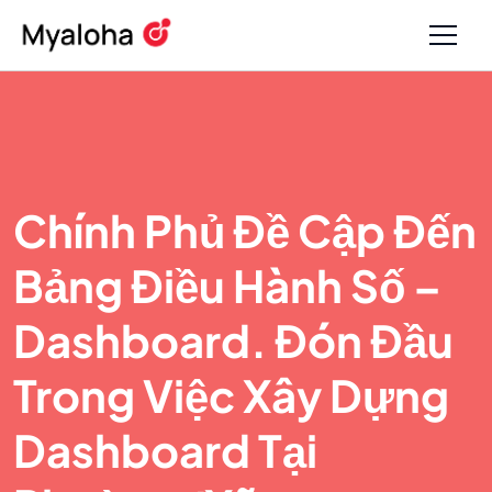
Chính Phủ Đề Cập Đến
Bảng Điều Hành Số –
Dashboard. Đón Đầu
Trong Việc Xây Dựng
Dashboard Tại