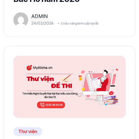
ADMIN
24/03/2026
Chức năng bình luận bị tắt
Thư viện