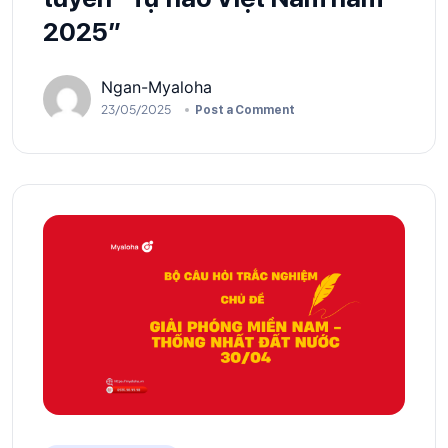
2025”
Ngan-Myaloha
23/05/2025
Post a Comment