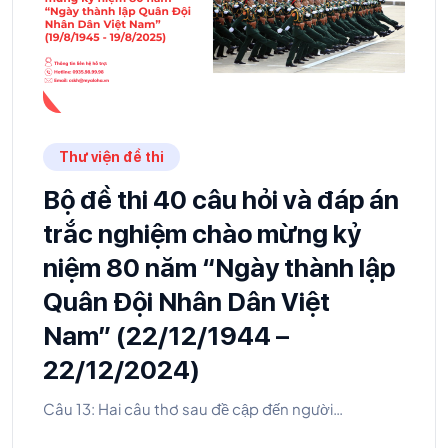
Thư viện đề thi
Bộ đề thi 40 câu hỏi và đáp án
trắc nghiệm chào mừng kỷ
niệm 80 năm “Ngày thành lập
Quân Đội Nhân Dân Việt
Nam” (22/12/1944 –
22/12/2024)
Câu 13: Hai câu thơ sau đề cập đến người…