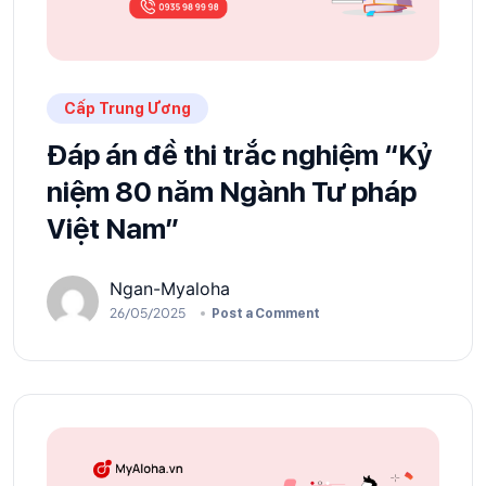
Cấp Trung Ương
Đáp án đề thi trắc nghiệm “Kỷ
niệm 80 năm Ngành Tư pháp
Việt Nam”
Ngan-Myaloha
26/05/2025
Post a Comment