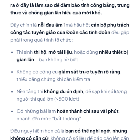
ra ở đây là làm sao để đảm bảo tính công bằng, trung
thực và chống gian lận hiệu quả mới khó.
Đây chính là
nỗi đau âm ỉ
mà hầu hết
cán bộ phụ trách
công tác tuyên giáo của Đoàn các tỉnh đoàn
đều gặp
phải trong quá trình tổ chức:
Thí sinh
thi hộ
,
mở tài liệu
, hoặc dùng
nhiều thiết bị
gian lận
– bạn không hề biết
Không có công cụ
giám sát trực tuyến rõ ràng
,
thiếu bằng chứng khi cần kiểm tra
Nền tảng thi
không đủ ổn định
, dễ sập khi số lượng
người thi quá lớn (>500 lượt)
Có những bài làm
hoàn thành chỉ sau vài phút
,
nhanh đến mức “bất thường”
Điều nguy hiểm hơn cả là
bạn có thể nghi ngờ, nhưng
không có căn cứ
, không có số liệu để báo cáo lên cấp