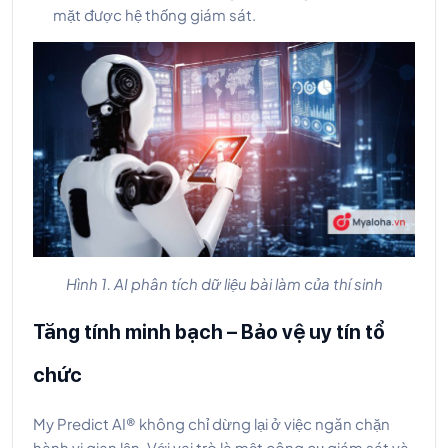
mặt được hệ thống giám sát.
Hình 1. AI phân tích dữ liệu bài làm của thí sinh
Tăng tính minh bạch – Bảo vệ uy tín tổ
chức
My Predict AI® không chỉ dừng lại ở việc ngăn chặn
hành vi gian lận. Với vai trò là một công cụ giám sát và