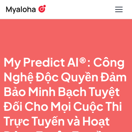
My Predict AI®: Công
Nghệ Độc Quyền Đảm
Bảo Minh Bạch Tuyệt
Đối Cho Mọi Cuộc Thi
Trực Tuyến và Hoạt