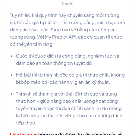
tuyến
Tuy nhiên, khi quy trình này chuyển sang môi trường
số, thì các giá trị cốt lõi – tính công bằng, minh bạch và
đáng tin cậy – cần được bảo vệ bằng các công cụ
tương xứng. Với My Predict AI®, các cơ quan tổ chức
có thể yên tâm rằng:
Cuộc thi được diễn ra công bằng, nghiêm túc, và
đảm bảo an toàn thông tin tuyệt đối.
Mỗi bài thi từ thí sinh đều có giá trị thực chất, không
bị bóp méo bởi các hành vi gian lận kỹ thuật.
Thí sinh sẽ tham gia với thái độ tích cực và trung
thực hơn – giúp nâng cao chất lượng hoạt động
tuyên truyền hoặc thi đua chính sách, từ đó mang
lại hiệu ứng lan tỏa bền vững cho các chương trình
tiếp theo.
hôm nay để được tư vấn chuyên sâu về
Liên hệ ngay