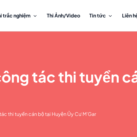
i trắc nghiệm
Thi Ảnh/Video
Tin tức
Liên h
ông tác thi tuyển c
ác thi tuyển cán bộ tại Huyện Ủy Cư M’Gar