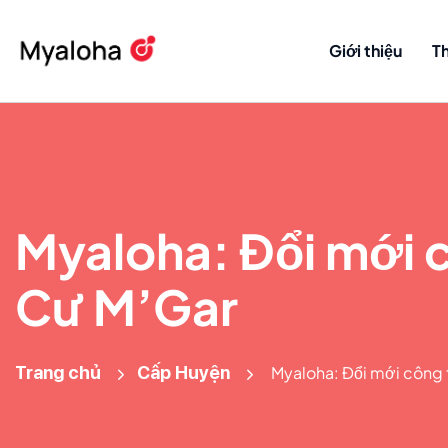
Giới thiệu
Th
Myaloha: Đổi mới c
Cư M’Gar
Trang chủ
Cấp Huyện
Myaloha: Đổi mới công t