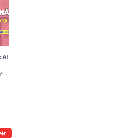
an
Tổng hợp 100 câu hỏi về An toàn vệ
sinh lao động
CẤP TRUNG ƯƠNG
24/03/2026
yện