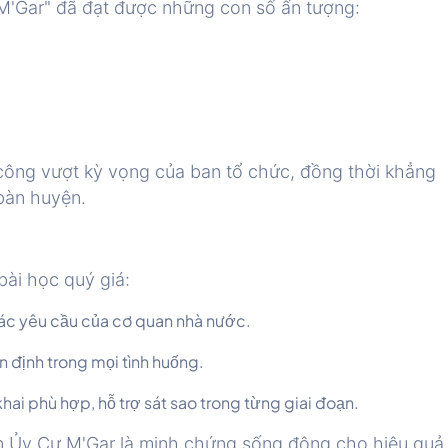
 M'Gar" đã đạt được những con số ấn tượng:
ông vượt kỳ vọng của ban tổ chức, đồng thời khẳng
 bàn huyện.
ài học quý giá:
ác yêu cầu của cơ quan nhà nước.
 định trong mọi tình huống.
 khai phù hợp, hỗ trợ sát sao trong từng giai đoạn.
yện Ủy Cư M'Gar là minh chứng sống động cho hiệu quả