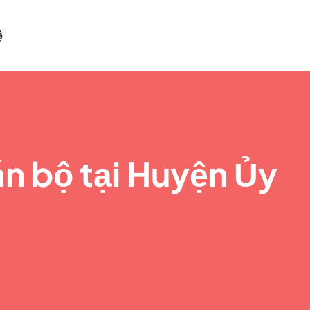
ệ
án bộ tại Huyện Ủy