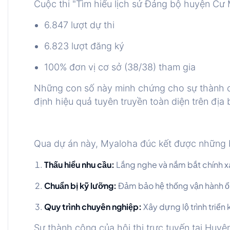
Cuộc thi "Tìm hiểu lịch sử Đảng bộ huyện Cư
6.847 lượt dự thi
6.823 lượt đăng ký
100% đơn vị cơ sở (38/38) tham gia
Những con số này minh chứng cho sự thành c
định hiệu quả tuyên truyền toàn diện trên địa
Qua dự án này, Myaloha đúc kết được những b
Thấu hiểu nhu cầu:
Lắng nghe và nắm bắt chính x
Chuẩn bị kỹ lưỡng:
Đảm bảo hệ thống vận hành ổn
Quy trình chuyên nghiệp:
Xây dựng lộ trình triển
Sự thành công của hội thi trực tuyến tại Hu